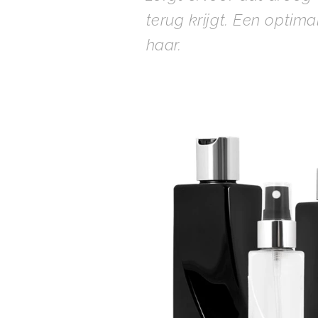
terug krijgt. Een optim
haar.